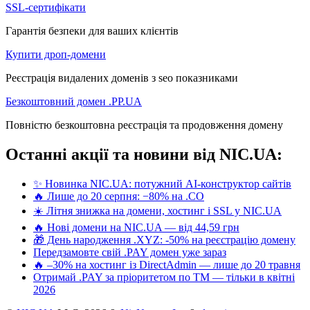
SSL-сертифікати
Гарантія безпеки для ваших клієнтів
Купити дроп-домени
Реєстрація видалених доменів з seo показниками
Безкоштовний домен .PP.UA
Повністю безкоштовна реєстрація та продовження домену
Останні акції та новини від NIC.UA:
✨ Новинка NIC.UA: потужний AI-конструктор сайтів
🔥 Лише до 20 серпня: −80% на .CO
☀️ Літня знижка на домени, хостинг і SSL у NIC.UA
🔥 Нові домени на NIC.UA — від 44,59 грн
🎁 День народження .XYZ: -50% на реєстрацію домену
Передзамовте свій .PAY домен уже зараз
🔥 –30% на хостинг із DirectAdmin — лише до 20 травня
Отримай .PAY за пріоритетом по ТМ — тільки в квітні
2026